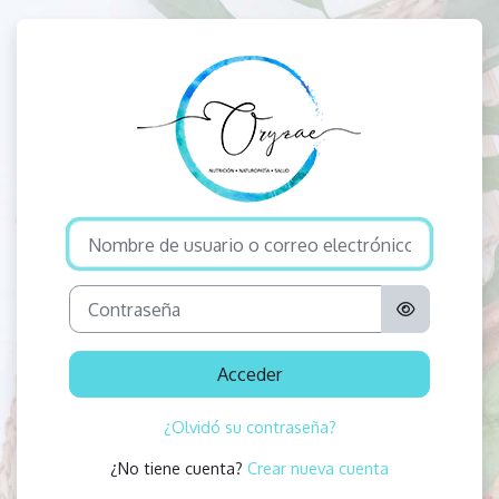
Salta al contenido principal
Entrar a Oryzae 
Saltar a creación de una nueva cuenta
Nombre de usuario o correo electrónico
Contraseña
Acceder
¿Olvidó su contraseña?
¿No tiene cuenta?
Crear nueva cuenta